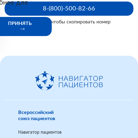
бнее для
8-(800)-500-82-66
Нажмите, чтобы скопировать номер
ПРИНЯТЬ
Всероссийский
союз пациентов
Навигатор пациентов