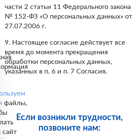
части 2 статьи 11 Федерального закона
№ 152-ФЗ «О персональных данных» от
27.07.2006 г.
9. Настоящее согласие действует все
время до момента прекращения
ная
обработки персональных данных,
ормация
указанных в п. 6 и п. 7 Согласия.
ользуем
и
файлы,
бы
Если возникли трудности,
лать
позвоните нам:
 сайт