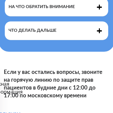
недействителен"
НА ЧТО ОБРАТИТЬ ВНИМАНИЕ
лечащему врачу
срок действия которого закончился
При истечении срока действия
ЧТО ДЕЛАТЬ ДАЛЬШЕ
ОТКАЗ ФАРМАЦЕВТА ВЫДАТЬ ПРЕПАРАТ ПО
рецепта в период нахождения его
НЕПРАВИЛЬНО ОФОРМЛЕННОМУ ИЛИ
на отсроченном обслуживании
ПРОСРОЧЕННОМУ РЕЦЕПТУ НЕ ЯВЛЯЕТСЯ
отпуск лекарственного препарата
НАРУШЕНИЕМ ПРАВ ПАЦИЕНТА.
по такому рецепту
осуществляется без его
Если у вас остались вопросы, звоните
переоформления.
на горячую линию по защите прав
Существует несколько форм
ная
пациентов в будние дни с 12:00 до
рецептов, предназначенных для
ормация
17:00 по московскому времени
различных целей и групп
препаратов: например, форма