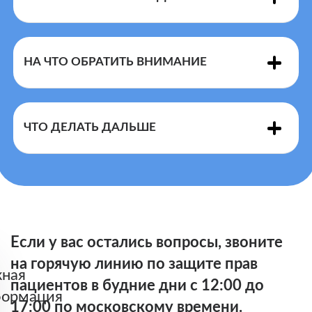
МОЖЕТ это
сделать
НА ЧТО ОБРАТИТЬ ВНИМАНИЕ
Устное обещание администрации
ЧТО ДЕЛАТЬ ДАЛЬШЕ
решить проблему когда-нибудь не
имеет юридической силы,
поэтому если проблема не
решена сразу, то нужно
регистрировать письменное
Если у вас остались вопросы, звоните
обращение.
ОТКАЗ ЛЕЧАЩЕГО ВРАЧА ВЫПИСЫВАТЬ
на горячую линию по защите прав
РЕЦЕПТ НА 90/180 ДНЕЙ
Письменное обращение нужно
ная
ХРОН
ИЧЕСКОМУ
пациентов в будние дни с 12:00 до
заболевание пациента и
приносить в двух экземплярах –
ормация
ПАЦИЕНТУ НЕ ЯВЛЯЕТСЯ НАРУШЕНИЕМ
17:00 по московскому времени.
промежуток времени, в течение