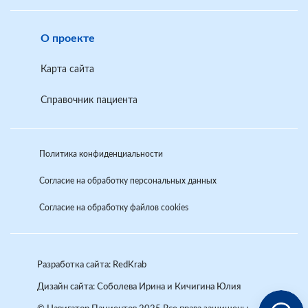
Шаблон обращения в территориальный орган по
надзору в сфере здравоохранения
О проекте
Письменные обращения граждан
Карта сайта
Если проблема по выписке льготного рецепта не
решается администрацией медицинской
Справочник пациента
организации, гражданину необходимо обратиться в
орган управления здравоохранением в субъекте
Российской Федерации.
Политика конфиденциальности
Шаблон обращения в орган исполнительной
Согласие на обработку персональных данных
власти в сфере охраны здоровья в субъекте
Российской Федерации
Согласие на обработку файлов cookies
Разработка сайта: RedKrab
Дизайн сайта:
Соболева Ирина и Кичигина Юлия
Аркади