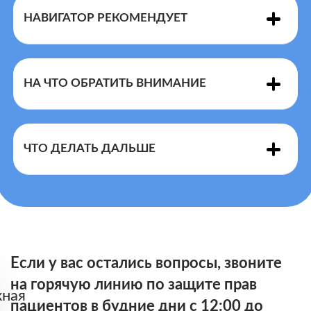
плановой госпитализации
НАВИГАТОР РЕКОМЕНДУЕТ
территориальной программе
госгарантий
НА ЧТО ОБРАТИТЬ ВНИМАНИЕ
ЧТО ДЕЛАТЬ ДАЛЬШЕ
ОТКАЗ ВРАЧА ПРОИНФОРМИРОВАТЬ О
НАЛИЧИИ ВЫБОРА СТАЦИОНАРА ЯВЛЯЕТСЯ
НАРУШЕНИЕМ ПРАВ ПАЦИЕНТА.
Если у вас остались вопросы, звоните
на горячую линию по защите прав
ная
пациентов в будние дни с 12:00 до