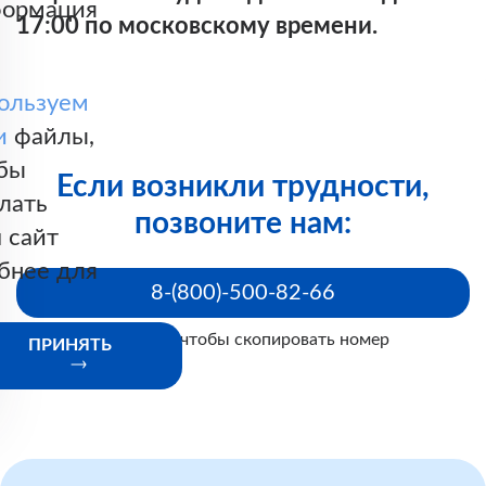
ормация
ОТКАЗ ВРАЧА ДАТЬ НАПРАВЛЕНИЕ В
17:00 по московскому времени.
СТАЦИОНАР, КОТОРЫЙ НЕ УЧАСТВУЕТ В
ДАННОЙ ТЕРРИТОРИИ В СИСТЕМЕ ОМС, НЕ
ЯВЛЯЕТСЯ НАРУШЕНИЕМ ПРАВ ПАЦИЕНТА.
ользуем
и
файлы,
бы
Если возникли трудности,
лать
позвоните нам:
 сайт
бнее для
8-(800)-500-82-66
Нажмите, чтобы скопировать номер
ПРИНЯТЬ