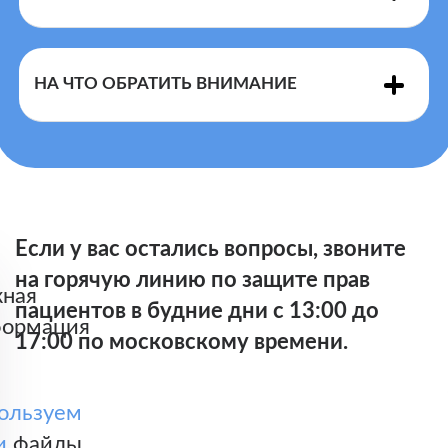
конкретных заболеваний и состояний и с учетом
стандартов лечения заболеваний
НА ЧТО ОБРАТИТЬ ВНИМАНИЕ
Порядком оказания
скорой
Если у вас остались вопросы, звоните
на горячую линию по защите прав
ная
пациентов в будние дни с 13:00 до
ормация
17:00 по московскому времени.
ользуем
и
файлы,
Справочнике пациента