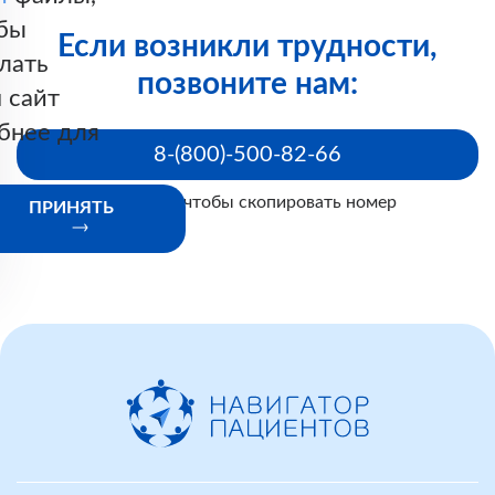
бы
Если возникли трудности,
лать
позвоните нам:
 сайт
бнее для
8-(800)-500-82-66
Нажмите, чтобы скопировать номер
ПРИНЯТЬ
ОТКАЗ ПАЦИЕНТУ, ДОСТАВЛЕННОМУ
БРИГАДОЙ СКОРОЙ ПОМОЩИ, В
ГОСПИТАЛИЗАЦИИ ПРИ НАЛИЧИИ
ПОКАЗАНИЙ ЯВЛЯЕТСЯ НАРУШЕНИЕМ ПРАВ
ПАЦИЕНТА.