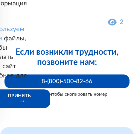
ормация
2
ользуем
и
файлы,
бы
Если возникли трудности,
лать
позвоните нам:
 сайт
бнее для
8-(800)-500-82-66
Нажмите, чтобы скопировать номер
ПРИНЯТЬ