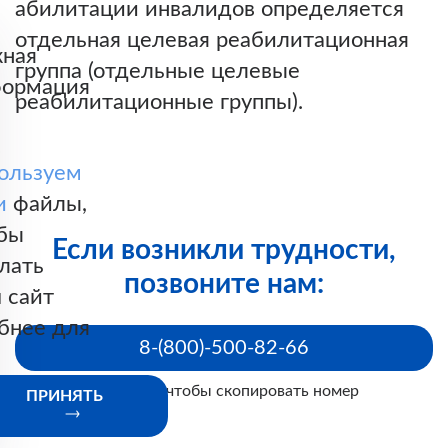
абилитации инвалидов определяется
отдельная целевая реабилитационная
ная
группа (отдельные целевые
ормация
реабилитационные группы).
ользуем
и
файлы,
бы
Если возникли трудности,
лать
позвоните нам:
 сайт
бнее для
8-(800)-500-82-66
Нажмите, чтобы скопировать номер
ПРИНЯТЬ