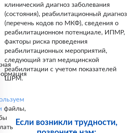
клинический диагноз заболевания
(состояния), реабилитационный диагноз
(перечень кодов по МКФ), сведения о
реабилитационном потенциале, ИПМР,
факторы риска проведения
реабилитационных мероприятий,
следующий этап медицинской
ная
реабилитации с учетом показателей
ормация
ШРМ.
ользуем
и
файлы,
бы
Если возникли трудности,
лать
позвоните нам: