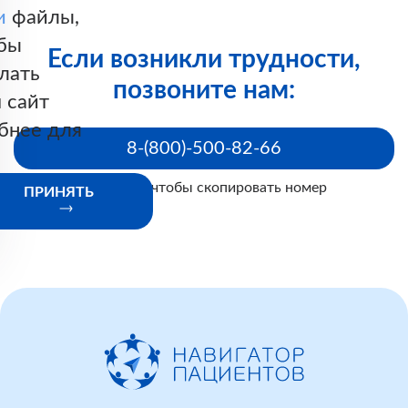
и
файлы,
бы
Если возникли трудности,
лать
позвоните нам:
 сайт
бнее для
8-(800)-500-82-66
Нажмите, чтобы скопировать номер
ПРИНЯТЬ