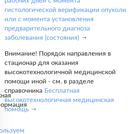
рабочих дней с момента
гистологической верификации опухоли
или с момента установления
предварительного диагноза
заболевания (состояния)
Внимание! Порядок направления в
стационар для оказания
высокотехнологичной медицинской
помощи иной - см. в разделе
справочника
Бесплатная
ная
высокотехнологичная медицинская
ормация
помощь
ользуем