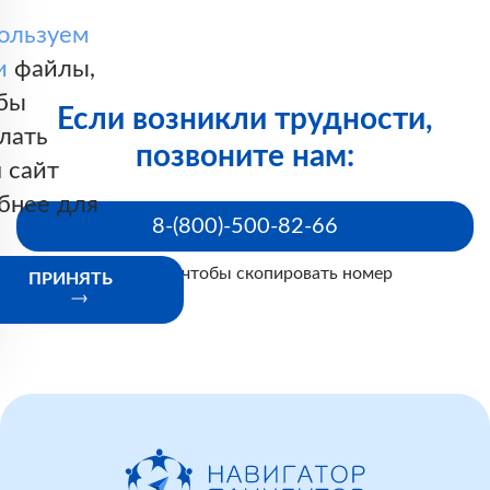
ользуем
и
файлы,
бы
Если возникли трудности,
лать
позвоните нам:
 сайт
бнее для
8-(800)-500-82-66
Нажмите, чтобы скопировать номер
ПРИНЯТЬ