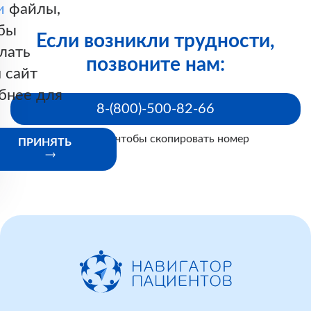
и
файлы,
бы
Если возникли трудности,
лать
позвоните нам:
 сайт
бнее для
8-(800)-500-82-66
Нажмите, чтобы скопировать номер
ПРИНЯТЬ