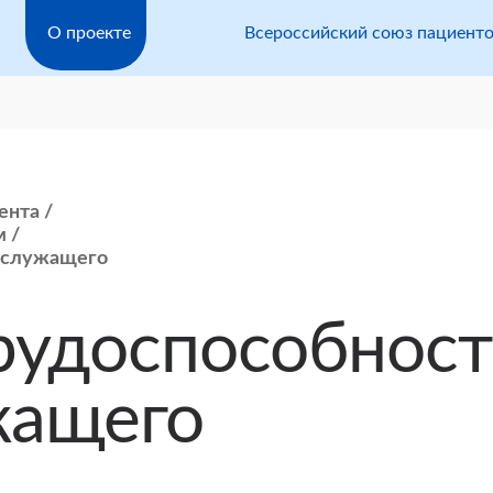
О проекте
Всероссийский союз пациент
ента
м
нослужащего
рудоспособност
жащего