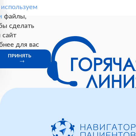
ы
используем
и
файлы,
бы сделать
 сайт
бнее для вас
ПРИНЯТЬ