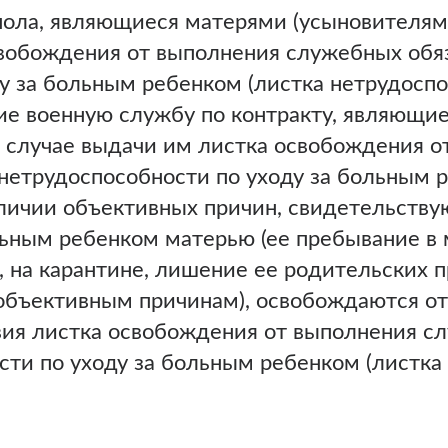
ола, являющиеся матерями (усыновителями
свобождения от выполнения служебных обя
у за больным ребенком (листка нетрудоспо
е военную службу по контракту, являющие
в случае выдачи им листка освобождения 
нетрудоспособности по уходу за больным 
аличии объективных причин, свидетельств
льным ребенком матерью (ее пребывание в 
 на карантине, лишение ее родительских п
 объективным причинам), освобождаются о
вия листка освобождения от выполнения с
ти по уходу за больным ребенком (листка