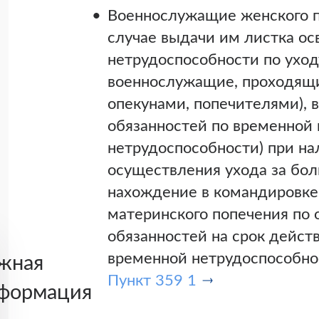
Военнослужащие женского п
случае выдачи им листка о
нетрудоспособности по уход
военнослужащие, проходящи
опекунами, попечителями), 
обязанностей по временной 
нетрудоспособности) при н
осуществления ухода за бо
нахождение в командировке,
материнского попечения по
обязанностей на срок дейст
временной нетрудоспособнос
жная
Пункт 359 1
формация