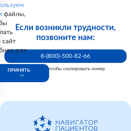
ользуем
и
файлы,
бы
Если возникли трудности,
лать
позвоните нам:
 сайт
бнее для
8-(800)-500-82-66
Нажмите, чтобы скопировать номер
ПРИНЯТЬ