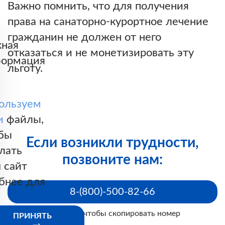
Важно помнить, что для получения
права на санаторно-курортное лечение
гражданин не должен от него
ная
отказаться и не монетизировать эту
ормация
льготу.
ользуем
и
файлы,
бы
Если возникли трудности,
лать
позвоните нам:
 сайт
бнее для
8-(800)-500-82-66
Нажмите, чтобы скопировать номер
ПРИНЯТЬ