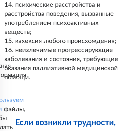
психические расстройства и
расстройства поведения, вызванные
употреблением психоактивных
веществ;
кахексия любого происхождения;
неизлечимые прогрессирующие
заболевания и состояния, требующие
ная
оказания паллиативной медицинской
ормация
помощи.
ользуем
и
файлы,
бы
Если возникли трудности,
лать