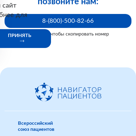
позвоните нам:
 сайт
бнее для
8-(800)-500-82-66
Нажмите, чтобы скопировать номер
ПРИНЯТЬ
Всероссийский
союз пациентов