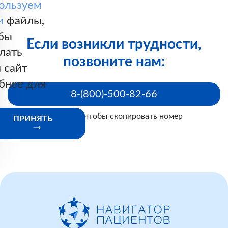
ользуем
и
файлы,
бы
Если возникли трудности,
лать
позвоните нам:
 сайт
бнее для
8-(800)-500-82-66
Нажмите, чтобы скопировать номер
ПРИНЯТЬ