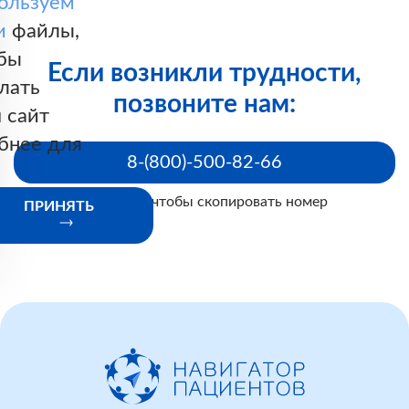
ользуем
и
файлы,
бы
Если возникли трудности,
лать
позвоните нам:
 сайт
бнее для
8-(800)-500-82-66
Нажмите, чтобы скопировать номер
ПРИНЯТЬ