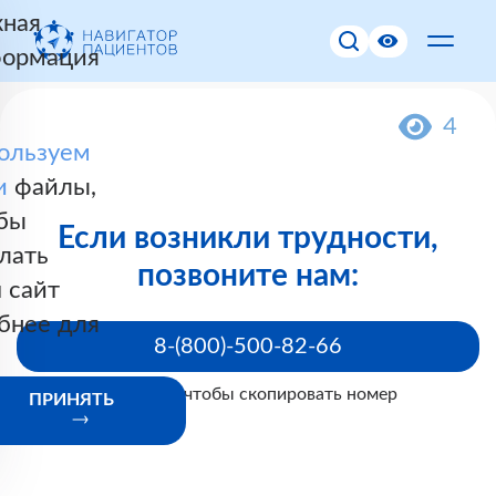
ная
ормация
4
ользуем
и
файлы,
бы
Если возникли трудности,
лать
позвоните нам:
 сайт
бнее для
8-(800)-500-82-66
Нажмите, чтобы скопировать номер
ПРИНЯТЬ