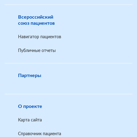
Всероссийский
Шаблон заявления по обжалованию решения
союз пациентов
главного бюро МСЭ в другой экспертный состав
Главного бюро
Навигатор пациентов
Шаблон заявления по обжалованию решения
Публичные отчеты
Главного бюро МСЭ в Федеральное бюро МСЭ
(Москва)
Партнеры
О проекте
Карта сайта
Справочник пациента