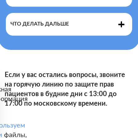
ЧТО ДЕЛАТЬ ДАЛЬШЕ
Если у вас остались вопросы, звоните
на горячую линию по защите прав
ная
Шаблон обращения в территориальный орган по
пациентов в будние дни с 13:00 до
ормация
надзору в сфере здравоохранения
17:00 по московскому времени.
ользуем
и
файлы,
Федеральной службы по надзору в сфере