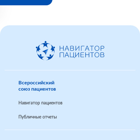
Всероссийский
союз пациентов
Навигатор пациентов
Публичные отчеты
разделом IV
приложения Правилам