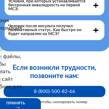
Условия, при которых устанавливается
не позднее 4-х лет
бессрочная инвалидность на первой
МСЭ.
ная
Человек после инсульта получил
ормация
паллиативный статус. Как быстро он
будет направлен на МСЭ?
пунктами 14 и (или) 15
через 2 года после первого освидетельствования.
приложения к настоящим
ользуем
Правилам
и
файлы,
бы
Если возникли трудности,
лать
позвоните нам:
 сайт
бнее для
8-(800)-500-82-66
Нажмите, чтобы скопировать номер
ПРИНЯТЬ