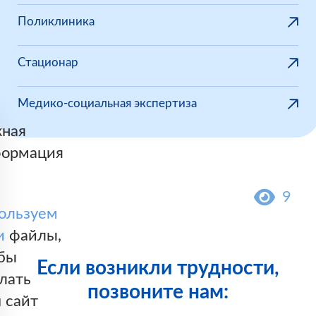
Поликлиника
Стационар
Медико-социальная экспертиза
ная
ормация
9
ользуем
и
файлы,
бы
Если возникли трудности,
лать
позвоните нам:
 сайт