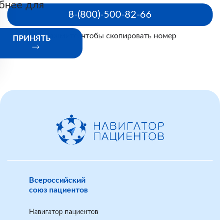
бнее для
8-(800)-500-82-66
Нажмите, чтобы скопировать номер
ПРИНЯТЬ
Всероссийский
союз пациентов
Навигатор пациентов