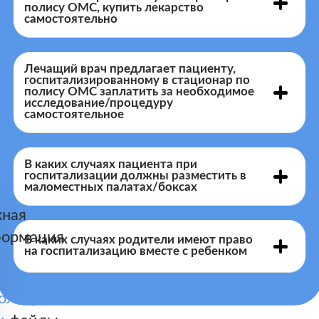
полису ОМС, купить лекарство
самостоятельно
Лечащий врач предлагает пациенту,
госпитализированному в стационар по
полису ОМС заплатить за необходимое
исследование/процедуру
самостоятельное
В каких случаях пациента при
госпитализации должны разместить в
маломестных палатах/боксах
ная
ормация
В каких случаях родители имеют право
на госпитализацию вместе с ребенком
Федеральный закон от 21.11.2011 N 323-ФЗ
ользуем