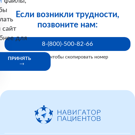
и
файлы,
бы
Если возникли трудности,
лать
позвоните нам:
 сайт
бнее для
8-(800)-500-82-66
Нажмите, чтобы скопировать номер
ПРИНЯТЬ